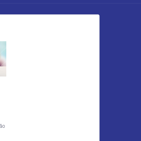
ção
o