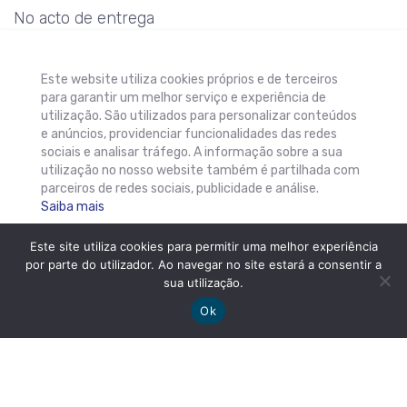
No acto de entrega
do equipamento, a
Presidente do
Este website utiliza cookies próprios e de terceiros
para garantir um melhor serviço e experiência de
Lions Clube,
utilização. São utilizados para personalizar conteúdos
Lurdes Ponte,
e anúncios, providenciar funcionalidades das redes
sociais e analisar tráfego. A informação sobre a sua
agradeceu a forma
utilização no nosso website também é partilhada com
parceiros de redes sociais, publicidade e análise.
generosa como a
Saiba mais
Physiocat e a
Este site utiliza cookies para permitir uma melhor experiência
Farmaçor,
por parte do utilizador. Ao navegar no site estará a consentir a
diligentemente se
Aceitar
sua utilização.
prontificaram a
Ok
apoiar a actividade
leonística do
Clube,